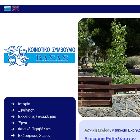
Ιστορία
Ξενάγηση
Εκκλησίες / Ξωκκλήσια
Έργα
Φυσικό Περιβάλλον
Αρχική Σελίδα
/
Λεύκωμα Εκδηλ
Εκδρομικός Χώρος
Λεύκωμα Εκδηλώσεων