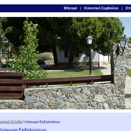
Μήνυμα
Κοινοτικό Συμβούλιο
Επι
Αρχική Σελίδα
/
Λεύκωμα Εκδηλώσεων
Λεύκωμα Εκδηλώσεων